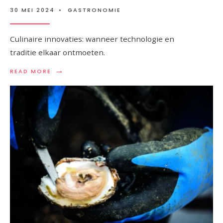
30 MEI 2024
•
GASTRONOMIE
Culinaire innovaties: wanneer technologie en
traditie elkaar ontmoeten.
→
READ
READ MORE
MORE:
DE
STOF,
DE
CULTUUR
EN
DE
MACHINE