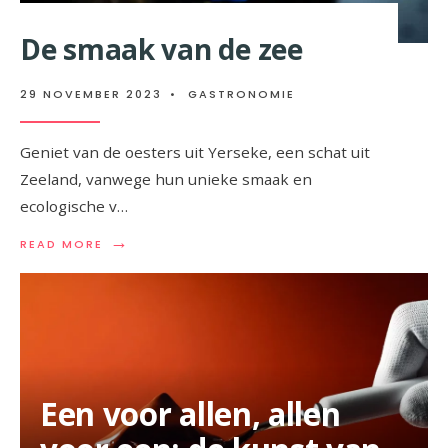
De smaak van de zee
29 NOVEMBER 2023
•
GASTRONOMIE
Geniet van de oesters uit Yerseke, een schat uit
Zeeland, vanwege hun unieke smaak en
ecologische v…
→
READ
READ MORE
MORE:
DE
SMAAK
VAN
DE
ZEE
Een voor allen, allen