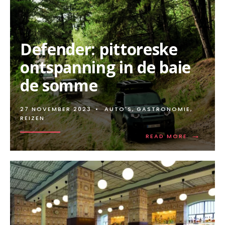
IN
KNOKKE
Defender: pittoreske
ontspanning in de baie
de somme
27 NOVEMBER 2023
•
AUTO'S
,
GASTRONOMIE
,
REIZEN
→
READ
READ MORE
MORE:
DEFENDER:
PITTORES
ONTSPAN
IN
DE
BAIE
DE
SOMME