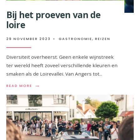
Bij het proeven van de
loire
29 NOVEMBER 2023
•
GASTRONOMIE
,
REIZEN
Diversiteit overheerst. Geen enkele wijnstreek
ter wereld heeft zoveel verschillende kleuren en
smaken als de Loirevallei. Van Angers tot
...
→
READ
READ MORE
MORE:
BIJ
HET
PROEVEN
VAN
DE
LOIRE