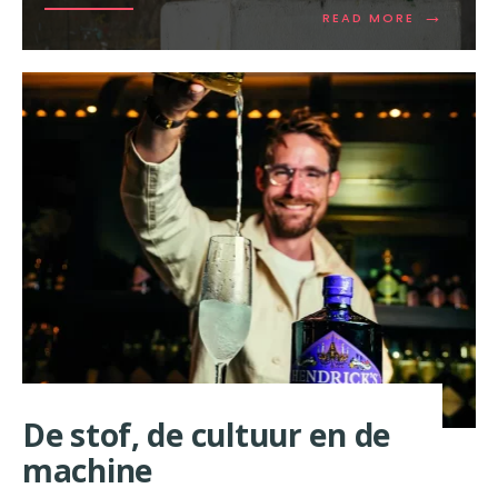
→
READ
READ MORE
MORE:
VIERING
VAN
SMAKEN
De stof, de cultuur en de
machine