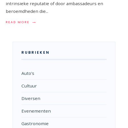
intrinsieke reputatie of door ambassadeurs en
beroemdheden die
...
→
READ
READ MORE
MORE:
WANNEER
SMAAK
ONTMOET
BEKENDHEID
RUBRIEKEN
Auto's
Cultuur
Diversen
Evenementen
Gastronomie