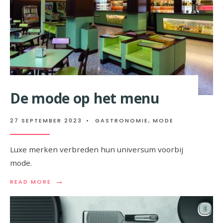
De mode op het menu
27 SEPTEMBER 2023
•
GASTRONOMIE
,
MODE
Luxe merken verbreden hun universum voorbij
mode.
→
READ
READ MORE
MORE:
DE
MODE
OP