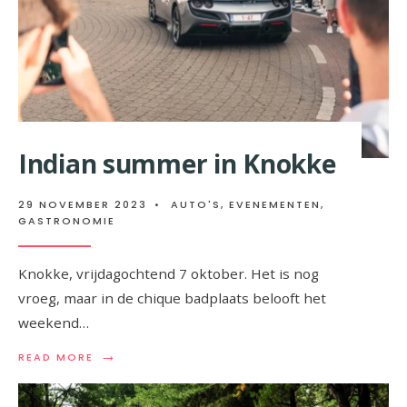
Indian summer in Knokke
29 NOVEMBER 2023
•
AUTO'S
,
EVENEMENTEN
,
GASTRONOMIE
Knokke, vrijdagochtend 7 oktober. Het is nog
vroeg, maar in de chique badplaats belooft het
weekend…
→
READ
READ MORE
MORE:
INDIAN
SUMMER