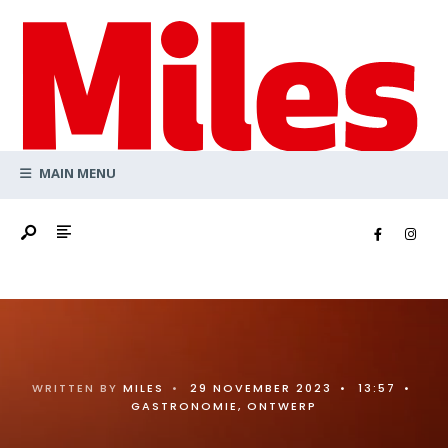
Search
Skip
for:
to
content
MAIN MENU
WRITTEN BY
MILES
•
29 NOVEMBER 2023
•
13:57
•
GASTRONOMIE
,
ONTWERP