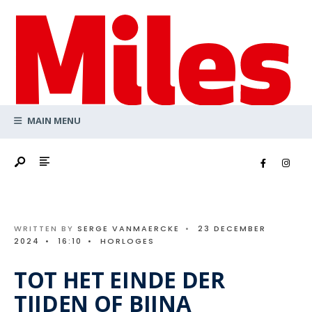
Search
Skip
for:
to
content
MAIN MENU
WRITTEN BY
SERGE VANMAERCKE
•
23 DECEMBER
2024
•
16:10
•
HORLOGES
TOT HET EINDE DER
TIJDEN OF BIJNA