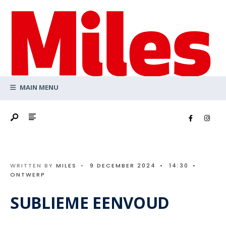
Search
Skip
for:
to
content
MAIN MENU
WRITTEN BY
MILES
•
9 DECEMBER 2024
•
14:30
•
ONTWERP
SUBLIEME EENVOUD