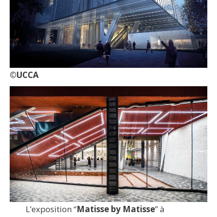
©UCCA
L’exposition “
Matisse by Matisse
” à