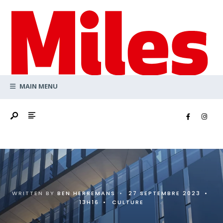
Search
Skip
for:
to
content
MAIN MENU
WRITTEN BY
BEN HERREMANS
•
27 SEPTEMBRE 2023
•
13H16
•
CULTURE