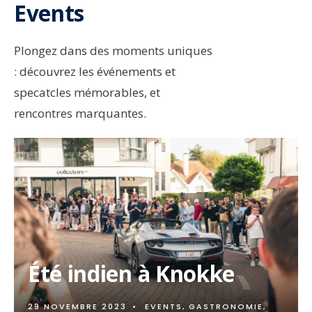
Events
Plongez dans des moments uniques
: découvrez les événements et
specatcles mémorables, et
rencontres marquantes.
Été indien à Knokke
29 NOVEMBRE 2023
•
EVENTS
,
GASTRONOMIE
,