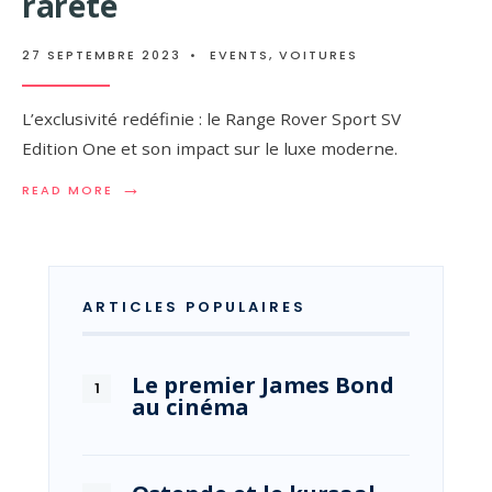
rareté
27 SEPTEMBRE 2023
•
EVENTS
,
VOITURES
L’exclusivité redéfinie : le Range Rover Sport SV
Edition One et son impact sur le luxe moderne.
→
READ
READ MORE
MORE:
UNE
FOULE
CONFRONTÉE
À
ARTICLES POPULAIRES
LA
RARETÉ
Le premier James Bond
au cinéma