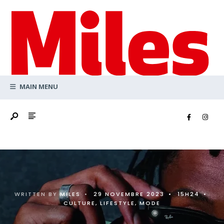
Search
Skip
for:
to
content
MAIN MENU
WRITTEN BY
MILES
•
29 NOVEMBRE 2023
•
15H24
•
CULTURE
,
LIFESTYLE
,
MODE