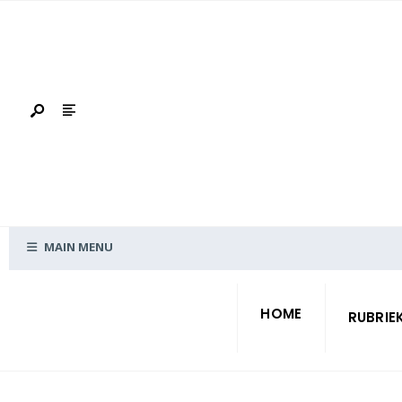
Skip
Search
to
for:
content
MAIN MENU
HOME
RUBRIE