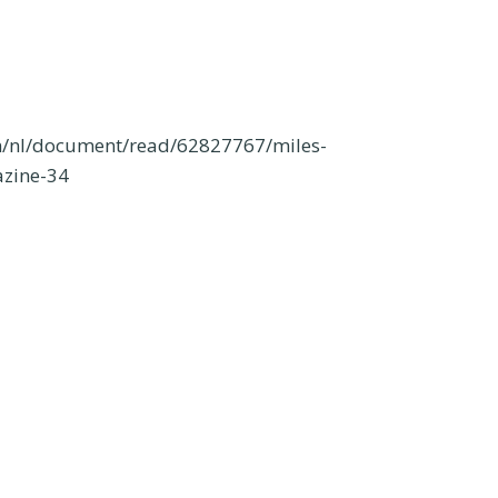
/nl/document/read/62827767/miles-
azine-34